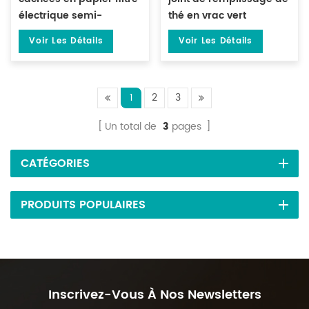
électrique semi-
thé en vrac vert
automatique pour le thé
préfabriqué de 500
Voir Les Détails
Voir Les Détails
DL-DYCB-12
grammes DL-DBZ-500
1
2
3
Un total de
3
pages
CATÉGORIES
PRODUITS POPULAIRES
Inscrivez-Vous À Nos Newsletters