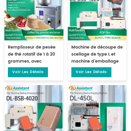
Remplisseur de pesée
Machine de découpe de
de thé rotatif de 1 à 20
scellage de type L et
grammes, avec
machine d'emballage
Machine de pesage de
de tunnel
Voir Les Détails
Voir Les Détails
granulés DL-FZ-20
thermorétractable DL-
450L et DL-BSB-4020