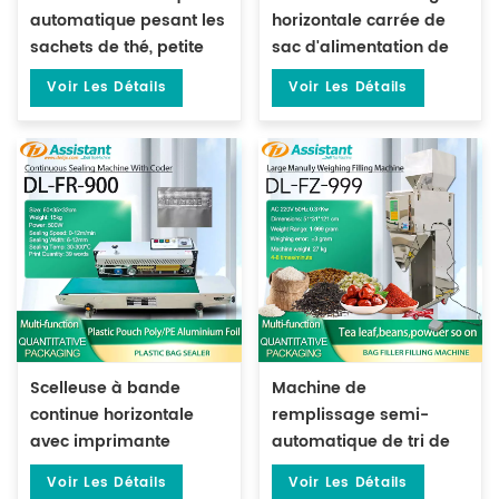
automatique pesant les
horizontale carrée de
sachets de thé, petite
sac d'alimentation de
pochette, Machine
thé de biscuit DL-XBGD-
Voir Les Détails
Voir Les Détails
d'emballage sous vide
10
DL-DZKZX-2S-A
Scelleuse à bande
Machine de
continue horizontale
remplissage semi-
avec imprimante
automatique de tri de
d'impression de date
particules de poudre de
Voir Les Détails
Voir Les Détails
en acier DL-FR-900
thé de 10 à 999