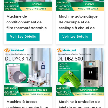
Machine de
Machine automatique
conditionnement de
de découpe et de
film thermorétractable
scellage à chaud de
à température
film POF DL-450L
Voir Les Détails
Voir Les Détails
constante DL-BSB-4020
Machine à tasses
Machine à emballer de
cachées en papier filtre
joint de remplissage de