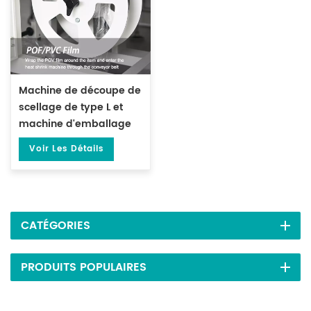
Machine de découpe de
scellage de type L et
machine d'emballage
de tunnel
Voir Les Détails
thermorétractable DL-
450L et DL-BSB-4020
CATÉGORIES
PRODUITS POPULAIRES