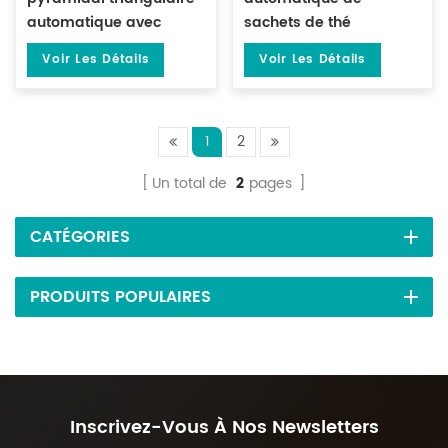
automatique avec
sachets de thé
Machine d'emballage
triangulaires pour
Voir Les Détails
Voir Les Détails
de sacs enveloppe DL-
sachets de thé
SJB-4CW
intérieurs DL-SJB-4C
1
2
Un total de
2
pages
CATÉGORIES
PRODUITS POPULAIRES
Inscrivez-Vous À Nos Newsletters