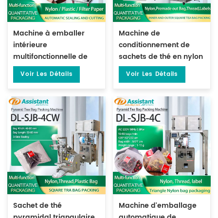
Machine à emballer
Machine de
intérieure
conditionnement de
multifonctionnelle de
sachets de thé en nylon
sac carré de papier
avec pyramides
Voir Les Détails
Voir Les Détails
filtre d'immersion avec
triangulaires et sac
DL-XSBF-D de
extérieur DL-GDS-SJB
cachetage de 3 côtés
Sachet de thé
Machine d'emballage
pyramidal triangulaire
automatique de