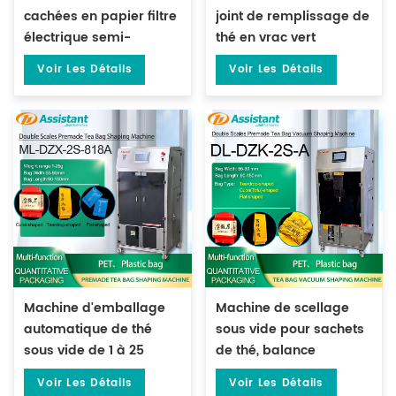
cachées en papier filtre
joint de remplissage de
électrique semi-
thé en vrac vert
automatique pour le thé
préfabriqué de 500
Voir Les Détails
Voir Les Détails
DL-DYCB-12
grammes DL-DBZ-500
Machine d'emballage
Machine de scellage
automatique de thé
sous vide pour sachets
sous vide de 1 à 25
de thé, balance
grammes, pour sacs
électronique à double
Voir Les Détails
Voir Les Détails
préfabriqués ML-DZX-
tête DL-DZK-2S-A