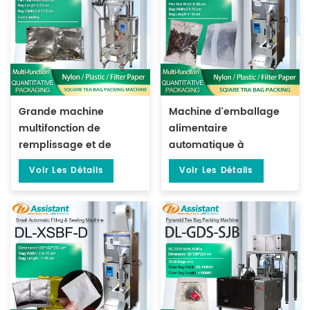
Grande machine
Machine d'emballage
multifonction de
alimentaire
remplissage et de
automatique à
scellage à 3 côtés pour
fermeture arrière pour
Voir Les Détails
Voir Les Détails
plastique/papier filtre
épices et café DL-XBF-D
DL-ZSBF-D