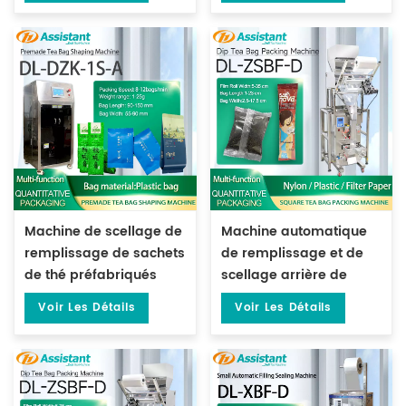
2S-818A
Machine de scellage de
Machine automatique
remplissage de sachets
de remplissage et de
de thé préfabriqués
scellage arrière de
verticaux de 1 à 15
sachets de thé carrés
Voir Les Détails
Voir Les Détails
grammes DL-DZK-1S-A
DL-ZBF-D