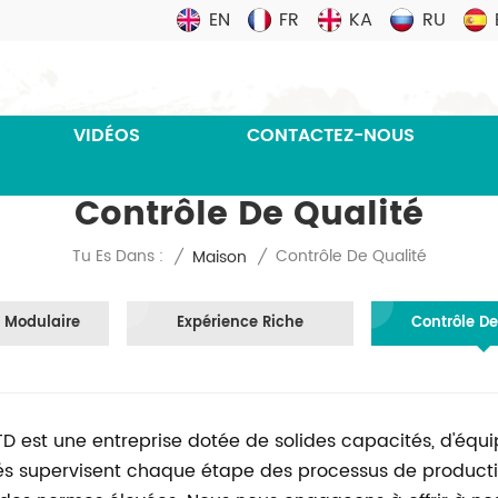
EN
FR
KA
RU
VIDÉOS
CONTACTEZ-NOUS
Contrôle De Qualité
Contrôle De Qualité
Tu Es Dans :
/
Maison
/
 Modulaire
Expérience Riche
Contrôle De
 est une entreprise dotée de solides capacités, d'équ
és supervisent chaque étape des processus de producti