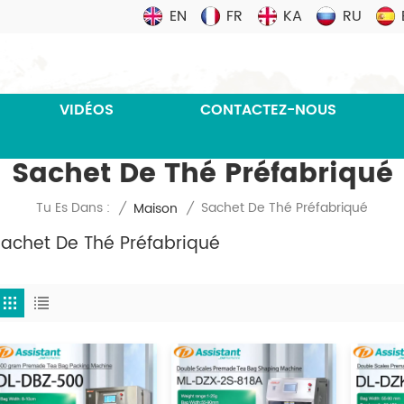
EN
FR
KA
RU
VIDÉOS
CONTACTEZ-NOUS
Sachet De Thé Préfabriqué
Sachet De Thé Préfabriqué
Tu Es Dans :
/
Maison
/
Sachet De Thé Préfabriqué