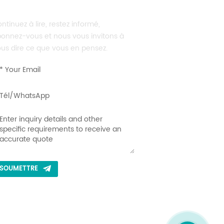
NVOYER LE MESSAGE
ntinuez à lire, restez informé,
onnez-vous et nous vous invitons à
us dire ce que vous en pensez.
SOUMETTRE