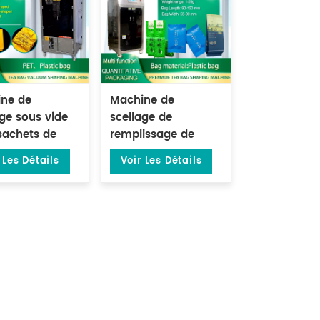
ne de
Machine de
age sous vide
scellage de
sachets de
remplissage de
balance
sachets de thé
 Les Détails
Voir Les Détails
ronique à
préfabriqués
e tête DL-
verticaux de 1 à 15
2S-A
grammes DL-DZK-
1S-A