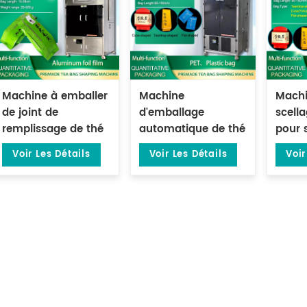
Machine à emballer
Machine
Machi
de joint de
d'emballage
scell
remplissage de thé
automatique de thé
pour 
en vrac vert
sous vide de 1 à 25
thé, 
Voir Les Détails
Voir Les Détails
Voir
préfabriqué de 500
grammes, pour
élect
grammes DL-DBZ-
sacs préfabriqués
doubl
500
ML-DZX-2S-818A
DZK-