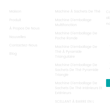
BESOIN D'AIDE
BALISES CHAUDES
E
Maison
Machine À Sachets De Thé
Co
ab
Produit
Machine D'emballage
no
Multifonction
À Propos De Nous
Machine D'emballage De
Nouvelles
Poche Ronde
Contactez-Nous
Machine D'emballage De
Thé À Pyramide
Blog
Triangulaire
Machine D'emballage De
Sachets De Thé Pyramide
Triangle
Machine D'emballage De
Sachets De Thé Intérieurs Et
Extérieurs
SCELLANT À BARRE EN L