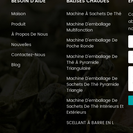
BESOIN D'AIDE
BALISES CHAUDES
E
Maison
Machine À Sachets De Thé
Co
ab
Produit
Machine D'emballage
no
Multifonction
À Propos De Nous
Machine D'emballage De
Nouvelles
Poche Ronde
Contactez-Nous
Machine D'emballage De
Thé À Pyramide
Blog
Triangulaire
Machine D'emballage De
Sachets De Thé Pyramide
Triangle
Machine D'emballage De
Sachets De Thé Intérieurs Et
Extérieurs
SCELLANT À BARRE EN L