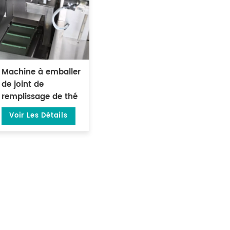
Machine à emballer
de joint de
remplissage de thé
en vrac vert
Voir Les Détails
préfabriqué de 500
grammes DL-DBZ-
500