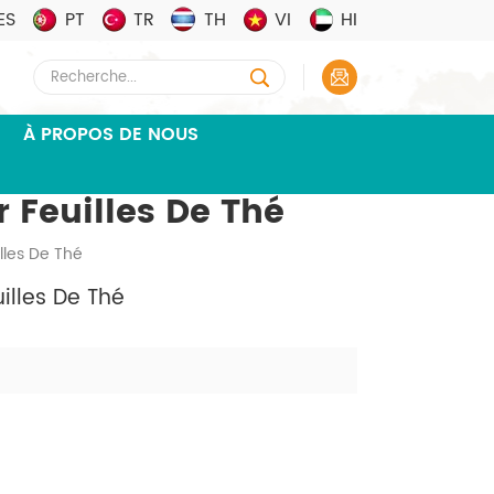
ES
PT
TR
TH
VI
HI
À PROPOS DE NOUS
 Feuilles De Thé
lles De Thé
illes De Thé