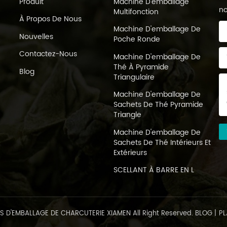
Produit
Machine D'emballage
apparence. L'emballage des 
no
Multifonction
des canettes ou des boîtes, 
À Propos De Nous
Machine D'emballage De
et peuvent conserver la fraîc
Nouvelles
Poche Ronde
pratiques pour le brassage.
une tasse et ajoutez une qu
Contactez-Nous
Machine D'emballage De
d'application: Convient po
Thé À Pyramide
Blog
Triangulaire
personnelle et une infusion 
occasions. En bref, les diffé
Machine D'emballage De
d’emballage du thé ont leu
Sachets De Thé Pyramide
peuvent choisir un emballage
Triangle
leurs propres besoins et pré
Machine D'emballage De
Sachets De Thé Intérieurs Et
Extérieurs
SCELLANT À BARRE EN L
ES D'EMBALLAGE DE CHARCUTERIE XIAMEN All Right Reserved.
BLOG
|
PL