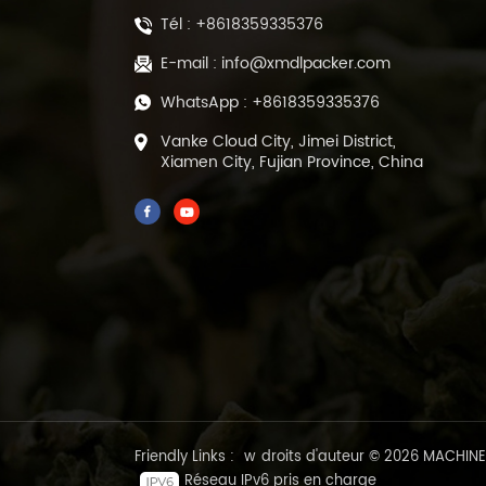
Tél :
+8618359335376
E-mail :
info@xmdlpacker.com
WhatsApp :
+8618359335376
Vanke Cloud City, Jimei District,
Xiamen City, Fujian Province, China
Friendly Links :
w
droits d'auteur © 2026 MACHIN
Réseau IPv6 pris en charge