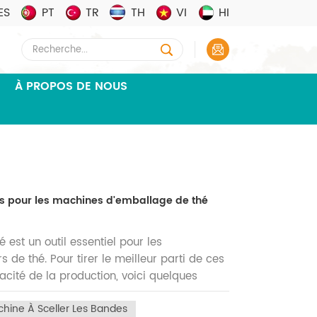
ES
PT
TR
TH
VI
HI
À PROPOS DE NOUS
aces pour les machines d'emballage de thé
est un outil essentiel pour les
 de thé. Pour tirer le meilleur parti de ces
cacité de la production, voici quelques
1 : Paramètres de fonctionnement
chine À Sceller Les Bandes
vec le manuel d'utilisation de la machine