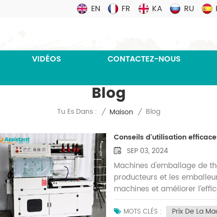
EN
FR
KA
RU
VIDÉOS
CONTACTEZ-NOUS
Blog
Blog
Tu Es Dans :
/
Maison
/
Conseils d'utilisation effic
SEP 03, 2024
Machines d'emballage de thé 
producteurs et les emballeurs
machines et améliorer l’effi
conseils pratiques. Astuce 
Prix De La Ma
optimauxFamiliarisez-vous a
MOTS CLÉS :