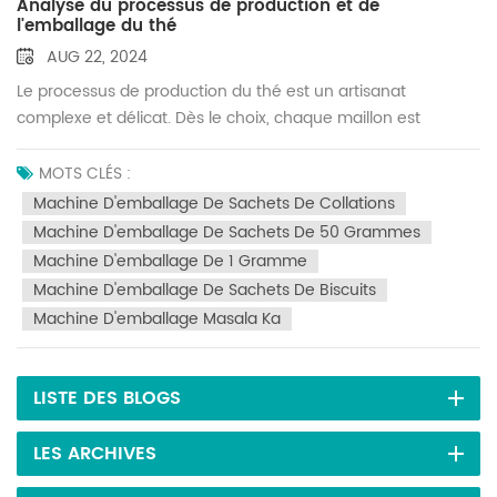
Analyse du processus de production et de
l'emballage du thé
AUG 22, 2024
Le processus de production du thé est un artisanat
complexe et délicat. Dès le choix, chaque maillon est
crucial. Cueillette: La cueillette du thé s'effectue
généralement au printemps et en automne. Les normes de
MOTS CLÉS :
cueillette varient selon le type de thé. D'une manière
Machine D'emballage De Sachets De Collations
générale, les feuilles et les bourgeons tendres sont le
Machine D'emballage De Sachets De 50 Grammes
premier choix pour préparer un thé de haute
Machine D'emballage De 1 Gramme
qualité.Dépérissement: Après la cueillette, le thé doit être
Machine D'emballage De Sachets De Biscuits
flétri. Ce processus consiste à évaporer progressivement
Machine D'emballage Masala Ka
l'humidité des feuilles de thé, ce qui rend les feuilles de thé
plus douces et facilite le traitement ultérieur.Fixation: La
fixation consiste à arrêter rapidement le processus de
LISTE DES BLOGS
fermentation du thé grâce à un traitement à haute
température, en conservant la couleur verte et l'arôme du
LES ARCHIVES
thé.Rouler : Rouler consiste à pétrir les feuilles de thé dans la
forme requise, tout en détruisant les parois des cellules du