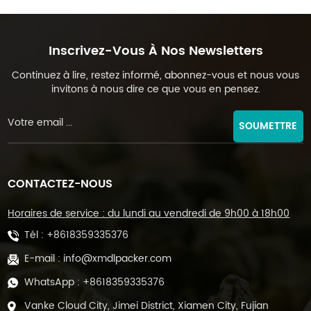
coût avec la qualité et la fonctionnalité. Différents types de
machines d'emballage offrent des avantages distincts. Par
exemple, machines d'emballage automatiques de sachets
Inscrivez-Vous À Nos Newsletters
de thé sont efficaces et peuvent gérer de gros volumes. Les
machines de conditionnement de thé en feuilles peuvent
Continuez à lire, restez informé, abonnez-vous et nous vous
invitons à nous dire ce que vous en pensez.
offrir plus de flexibilité en termes de tailles et de styles
d'emballage. En conclusion, choisir la bonne machine de
conditionnement de thé nécessite un examen attentif de
SOUMETTRE
l'échelle de production, des types d'emballage et du budget.
En tenant compte de ces facteurs, vous pouvez prendre
une décision judicieuse qui répond à vos besoins
CONTACTEZ-NOUS
spécifiques et aide votre entreprise de thé à prospérer.
Horaires de service : du lundi au vendredi de 9h00 à 18h00
Tél :
+8618359335376
E-mail :
info@xmdlpacker.com
WhatsApp :
+8618359335376
Vanke Cloud City, Jimei District, Xiamen City, Fujian