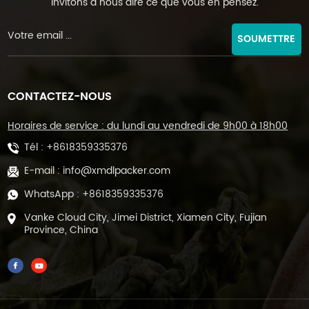
invitons à nous dire ce que vous en pensez.
SOUMETTRE
CONTACTEZ-NOUS
Horaires de service : du lundi au vendredi de 9h00 à 18h00
Tél :
+8618359335376
E-mail :
info@xmdlpacker.com
WhatsApp :
+8618359335376
Vanke Cloud City, Jimei District, Xiamen City, Fujian
Province, China