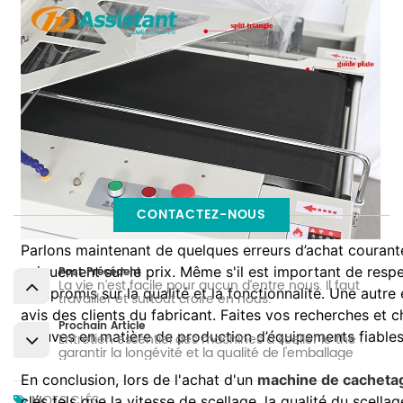
CONTACTEZ-NOUS
Parlons maintenant de quelques erreurs d’achat courant
uniquement sur le prix. Même s'il est important de resp
Post Précédent
La vie n’est facile pour aucun d’entre nous. Il faut
compromis sur la qualité et la fonctionnalité. Une autre 
travailler et surtout croire en nous.
avis des clients du fabricant. Faites vos recherches et 
Prochain Article
preuves en matière de production d’équipements fiables
Entretien essentiel des machines à sceller le thé :
garantir la longévité et la qualité de l'emballage
En conclusion, lors de l'achat d'un
machine de cachetag
MOTS CLÉS :
clés tels que la vitesse de scellage, la qualité du scellag