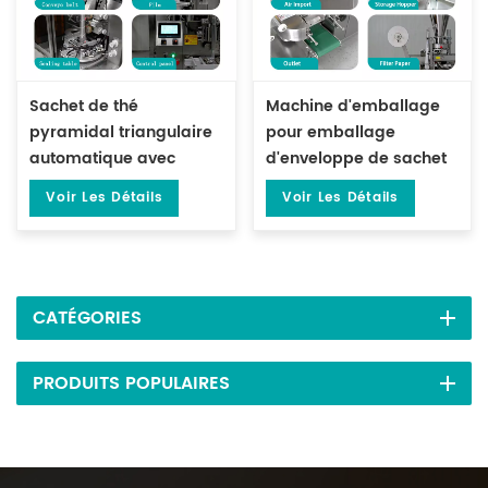
Sachet de thé
Machine d'emballage
pyramidal triangulaire
pour emballage
automatique avec
d'enveloppe de sachet
Machine d'emballage
de thé avec enveloppe
Voir Les Détails
Voir Les Détails
de sacs enveloppe DL-
extérieure DL-LSDP-XBW
SJB-4CW
CATÉGORIES
PRODUITS POPULAIRES