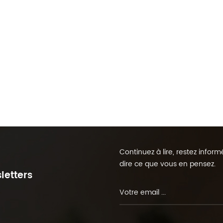
Continuez à lire, restez info
dire ce que vous en pensez.
letters