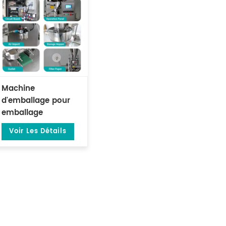
Machine
d'emballage pour
emballage
d'enveloppe de
Voir Les Détails
sachet de thé avec
enveloppe
extérieure DL-LSDP-
XBW