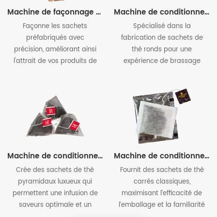
Machine de façonnage de sachets de thé préfabriqués
Machine de conditionnement de sachets de thé ronds
Façonne les sachets
Spécialisé dans la
préfabriqués avec
fabrication de sachets de
précision, améliorant ainsi
thé ronds pour une
l'attrait de vos produits de
expérience de brassage
thé sur les étagères.
unique, idéale pour les thés
de spécialité.
Machine de conditionnement de sacs pyramidaux/triangles
Machine de conditionnement de sachets de thé carrés
Crée des sachets de thé
Fournit des sachets de thé
pyramidaux luxueux qui
carrés classiques,
permettent une infusion de
maximisant l’efficacité de
saveurs optimale et un
l’emballage et la familiarité
plaisir visuel.
du consommateur.