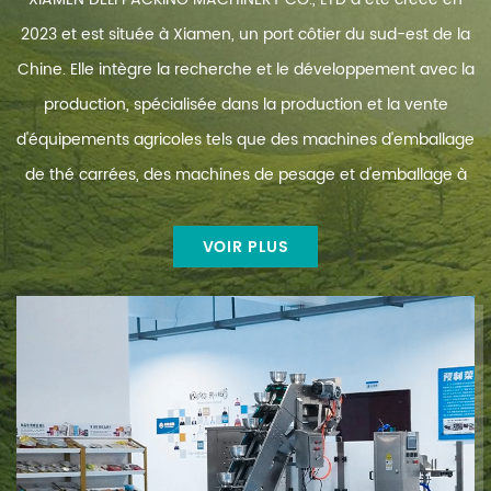
mesure, de
propreté. C'est un
2023 et est située à Xiamen, un port côtier du sud-est de la
fabrication de sacs,
équipement idéal
de remplissage, de
Chine. Elle intègre la recherche et le développement avec la
qui peut être utilisé
scellage, de
pour emballer des
production, spécialisée dans la production et la vente
découpe, de
aliments, du thé,
comptage et de
d'équipements agricoles tels que des machines d'emballage
des herbes, de la
sortie du produit
poudre sèche, des
de thé carrées, des machines de pesage et d'emballage à
fini. La machine à
granulés, des
sachets de thé
tamis à secousses en spirale, des machines d'emballage de
graines, céréales,
peut vous fournir
blé, haricots, petit
thé en sachets préfabriqués et des machines à sceller. Il
VOIR PLUS
une variété de
matériel et
styles de formation
existe plus de 30 variétés réparties en cinq catégories.
composants, etc.
et de scellage de
sachets de thé, y
compris le thé
pyramidal
tridimensionnel.