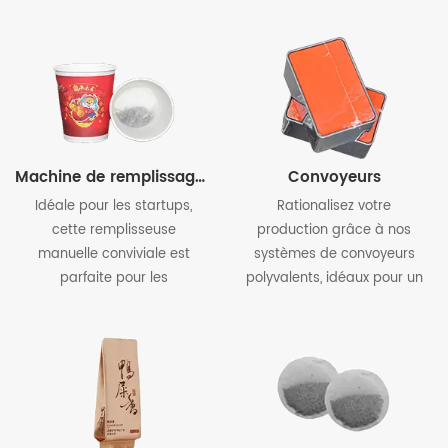
machines d'emballage de sacs en papier filtre carrés,
machines de tasses de thé cachées, machines d'emballage,
machines de sachets de thé préfabriqués, adaptées au thé
vert, au thé oolong, au thé blanc, au thé parfumé, au thé noir et
à divers types de poudres et de granulés.
Machine de remplissage manuelle
Convoyeurs
Idéale pour les startups,
Rationalisez votre
cette remplisseuse
production grâce à nos
manuelle conviviale est
systèmes de convoyeurs
parfaite pour les
polyvalents, idéaux pour un
emballages de thé et de
processus de
café à petite échelle. Des
conditionnement de thé et
modèles correspondants
de café fluide.
sont disponibles pour des
poids d'emballage allant
de 20, 50, 100, 200, 500 et
999 grammes.