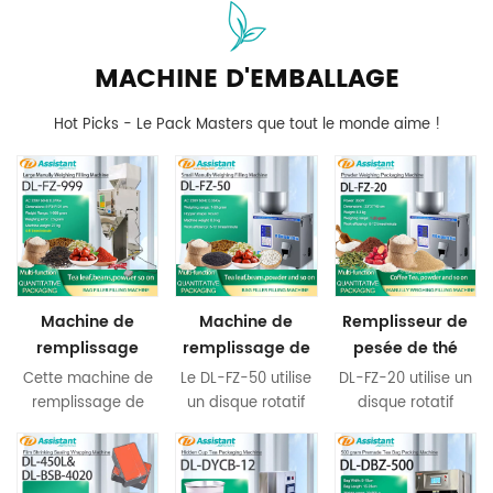
MACHINE D'EMBALLAGE
Hot Picks - Le Pack Masters que tout le monde aime !
Machine de
Machine de
Remplisseur de
remplissage
remplissage de
pesée de thé
semi-
pesage de
rotatif de 1 à 20
Cette machine de
Le DL-FZ-50 utilise
DL-FZ-20 utilise un
automatique de
grains de
grammes, avec
remplissage de
un disque rotatif
disque rotatif
tri de particules
graines de thé de
Machine de
sachets de poudre
vibrant pour
vibrant pour
avec fonction de
remplir du thé et
remplir du thé et
de poudre de thé
particules de 1 à
pesage de
pesée, elle peut
divers matériaux
d'autres matériaux
de 10 à 999
50 grammes DL-
granulés DL-FZ-