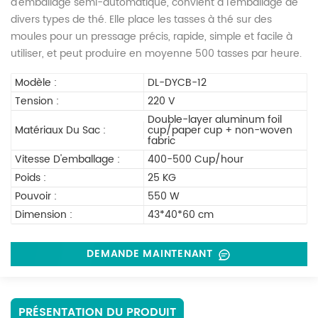
d'emballage semi-automatique, convient à l'emballage de
divers types de thé. Elle place les tasses à thé sur des
moules pour un pressage précis, rapide, simple et facile à
utiliser, et peut produire en moyenne 500 tasses par heure.
Modèle :
DL-DYCB-12
Tension :
220 V
Double-layer aluminum foil
Matériaux Du Sac :
cup/paper cup + non-woven
fabric
Vitesse D'emballage :
400-500 Cup/hour
Poids :
25 KG
Pouvoir :
550 W
Dimension :
43*40*60 cm
DEMANDE MAINTENANT
PRÉSENTATION DU PRODUIT