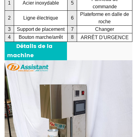
1
Acier inoxydable
5
commande
Plateforme en dalle de
2
Ligne électrique
6
roche
3
Support de placement
7
Changer
4
Bouton marche/arrêt
8
ARRÊT D'URGENCE
***
Détails de la
machine
***