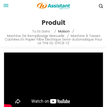
Produit
Tu Es Dans :
/
Maison
/
Machine À Tasses
Machine De Remplissage Manuelle
/
Cachées En Papier Filtre Électrique Semi-Automatique Pour
Le Thé DL-DYCB-12