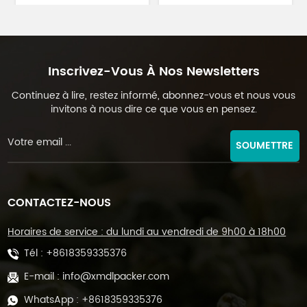
de grains de graines de
de grains de graines de
thé de particules de 1 à
thé de particules de 1 à
50 grammes DL-FZ-50
100 grammes DL-FZ-100
Inscrivez-Vous À Nos Newsletters
Continuez à lire, restez informé, abonnez-vous et nous vous
invitons à nous dire ce que vous en pensez.
SOUMETTRE
CONTACTEZ-NOUS
Horaires de service : du lundi au vendredi de 9h00 à 18h00
Tél :
+8618359335376
E-mail :
info@xmdlpacker.com
WhatsApp :
+8618359335376