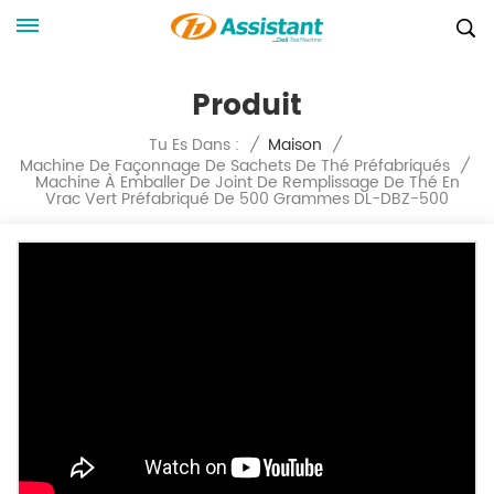
Produit
Tu Es Dans :
/
Maison
/
Machine De Façonnage De Sachets De Thé Préfabriqués
/
Machine À Emballer De Joint De Remplissage De Thé En
Vrac Vert Préfabriqué De 500 Grammes DL-DBZ-500