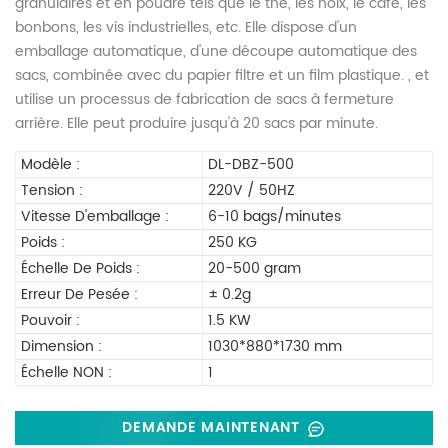
granulaires et en poudre tels que le thé, les noix, le café, les
bonbons, les vis industrielles, etc. Elle dispose d'un
emballage automatique, d'une découpe automatique des
sacs, combinée avec du papier filtre et un film plastique. , et
utilise un processus de fabrication de sacs à fermeture
arrière. Elle peut produire jusqu'à 20 sacs par minute.
Modèle :
DL-DBZ-500
Tension :
220V / 50HZ
Vitesse D'emballage :
6-10 bags/minutes
Poids :
250 KG
Échelle De Poids :
20-500 gram
Erreur De Pesée :
± 0.2g
Pouvoir :
1.5 KW
Dimension :
1030*880*1730 mm
Échelle NON :
1
DEMANDE MAINTENANT