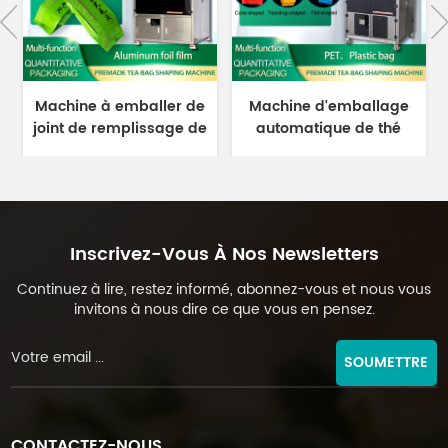
Machine à emballer de
Machine d'emballage
joint de remplissage de
automatique de thé
thé en vrac vert
sous vide de 1 à 25
préfabriqué de 500
grammes, pour sacs
grammes DL-DBZ-500
préfabriqués ML-DZX-
2S-818A
Inscrivez-Vous À Nos Newsletters
Continuez à lire, restez informé, abonnez-vous et nous vous
invitons à nous dire ce que vous en pensez.
SOUMETTRE
CONTACTEZ-NOUS