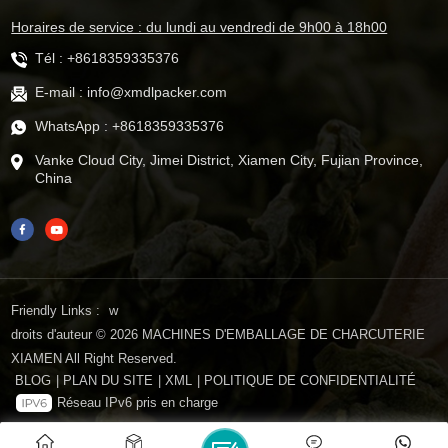
Horaires de service : du lundi au vendredi de 9h00 à 18h00
Tél :
+8618359335376
E-mail :
info@xmdlpacker.com
WhatsApp :
+8618359335376
Vanke Cloud City, Jimei District, Xiamen City, Fujian Province,
China
Friendly Links :
w
droits d'auteur © 2026 MACHINES D'EMBALLAGE DE CHARCUTERIE
XIAMEN All Right Reserved.
BLOG
|
PLAN DU SITE
|
XML
|
POLITIQUE DE CONFIDENTIALITÉ
Réseau IPv6 pris en charge