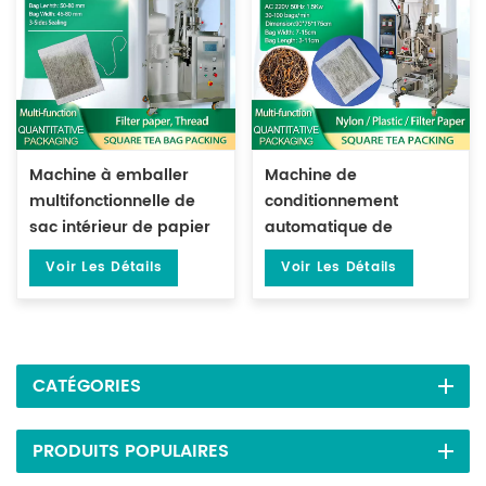
Machine à emballer
Machine de
multifonctionnelle de
conditionnement
sac intérieur de papier
automatique de
filtre carré de
sachets de thé à
Voir Les Détails
Voir Les Détails
cachetage de 3 côtés
scellage sur trois côtés
avec le fil DL-LSDP-X
avec filtre DL-LSDP
CATÉGORIES
PRODUITS POPULAIRES