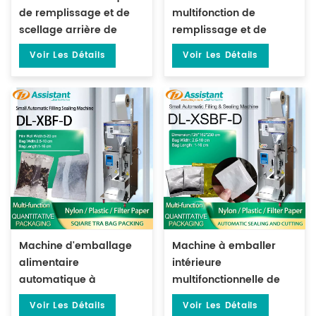
de remplissage et de
multifonction de
scellage arrière de
remplissage et de
sachets de thé carrés
scellage à 3 côtés pour
Voir Les Détails
Voir Les Détails
DL-ZBF-D
plastique/papier filtre
DL-ZSBF-D
Machine d'emballage
Machine à emballer
alimentaire
intérieure
automatique à
multifonctionnelle de
fermeture arrière pour
sac carré de papier
Voir Les Détails
Voir Les Détails
épices et café DL-XBF-D
filtre d'immersion avec