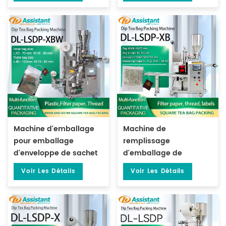
DL-XSBF-D de
cachetage de 3 côtés
Machine d'emballage
Machine de
pour emballage
remplissage
d'enveloppe de sachet
d'emballage de
de thé avec enveloppe
sachets de thé carrés
Voir Les Détails
Voir Les Détails
extérieure DL-LSDP-XBW
avec fil et étiquette DL-
LSDP-XB