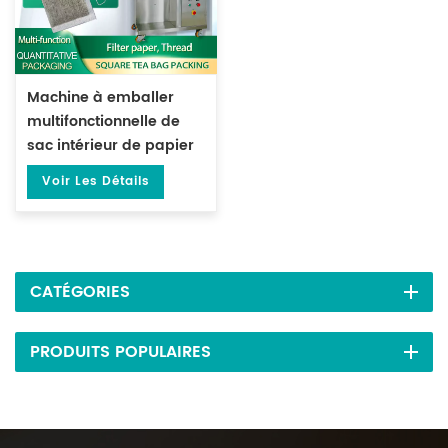
Machine à emballer
multifonctionnelle de
sac intérieur de papier
filtre carré de
Voir Les Détails
cachetage de 3 côtés
avec le fil DL-LSDP-X
CATÉGORIES
PRODUITS POPULAIRES