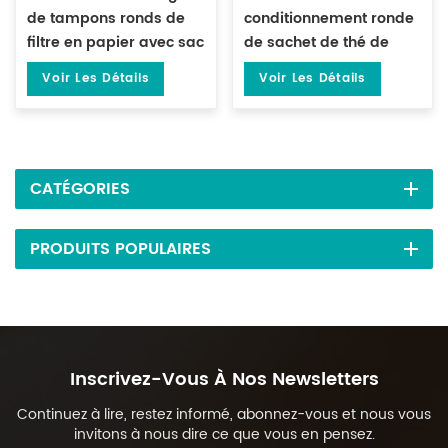
de tampons ronds de
conditionnement ronde
filtre en papier avec sac
de sachet de thé de
extérieur DL-LSDP-YW
papier filtre de 1 à 5
Voir Les Détails
Voir Les Détails
grammes DL-LSDP-Y
CATÉGORIES
PRODUITS POPULAIRES
Inscrivez-Vous À Nos Newsletters
Continuez à lire, restez informé, abonnez-vous et nous vous
invitons à nous dire ce que vous en pensez.