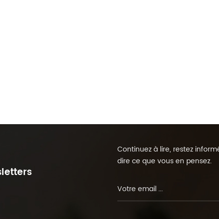
Continuez à lire, restez info
dire ce que vous en pensez.
letters