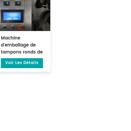
Machine
d'emballage de
tampons ronds de
filtre en papier avec
Voir Les Détails
sac extérieur DL-
LSDP-YW