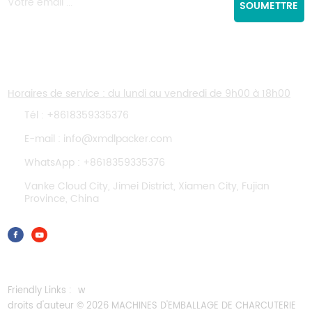
SOUMETTRE
CONTACTEZ-NOUS
Horaires de service : du lundi au vendredi de 9h00 à 18h00
Tél :
+8618359335376
E-mail :
info@xmdlpacker.com
WhatsApp :
+8618359335376
Vanke Cloud City, Jimei District, Xiamen City, Fujian
Province, China
Friendly Links :
w
droits d'auteur © 2026 MACHINES D'EMBALLAGE DE CHARCUTERIE