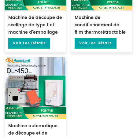
Machine de découpe de
Machine de
scellage de type L et
conditionnement de
machine d'emballage
film thermorétractable
de tunnel
à température
Voir Les Détails
Voir Les Détails
thermorétractable DL-
constante DL-BSB-4020
450L et DL-BSB-4020
Machine automatique
de découpe et de