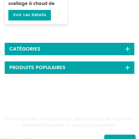
scellage à chaud de
film POF DL-450L
Voir Les Détails
CATÉGORIES
PRODUITS POPULAIRES
Inscrivez-Vous À Nos Newsletters
Continuez à lire, restez informé, abonnez-vous et nous vous
invitons à nous dire ce que vous en pensez.