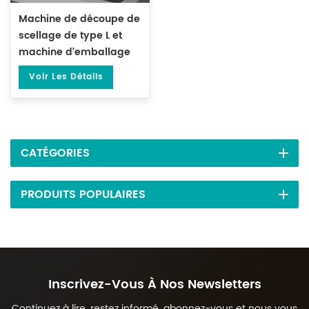
Machine de découpe de
scellage de type L et
machine d'emballage
de tunnel
Voir Les Détails
thermorétractable DL-
450L et DL-BSB-4020
CATÉGORIES
PRODUITS POPULAIRES
Inscrivez-Vous À Nos Newsletters
Continuez à lire, restez informé, abonnez-vous et nous vous