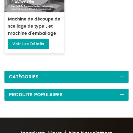
Machine de découpe de
scellage de type L et
machine d'emballage
de tunnel
Voir Les Détails
thermorétractable DL-
450L et DL-BSB-4020
CATÉGORIES
PRODUITS POPULAIRES