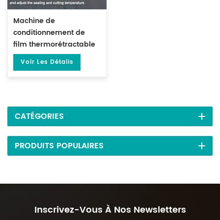
Machine de
conditionnement de
film thermorétractable
à température
Voir Les Détails
constante DL-BSB-4020
CATÉGORIES
PRODUITS POPULAIRES
Inscrivez-Vous À Nos Newsletters