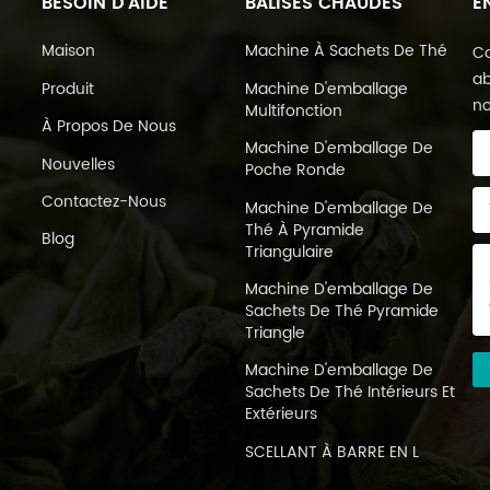
BESOIN D'AIDE
BALISES CHAUDES
E
Maison
Machine À Sachets De Thé
Co
ab
Produit
Machine D'emballage
no
Multifonction
À Propos De Nous
Machine D'emballage De
Nouvelles
Poche Ronde
Contactez-Nous
Machine D'emballage De
Thé À Pyramide
Blog
Triangulaire
Machine D'emballage De
Sachets De Thé Pyramide
Triangle
Machine D'emballage De
Sachets De Thé Intérieurs Et
Extérieurs
SCELLANT À BARRE EN L