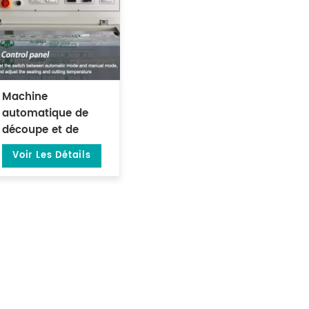
Machine
automatique de
découpe et de
scellage à chaud de
Voir Les Détails
film POF DL-450L