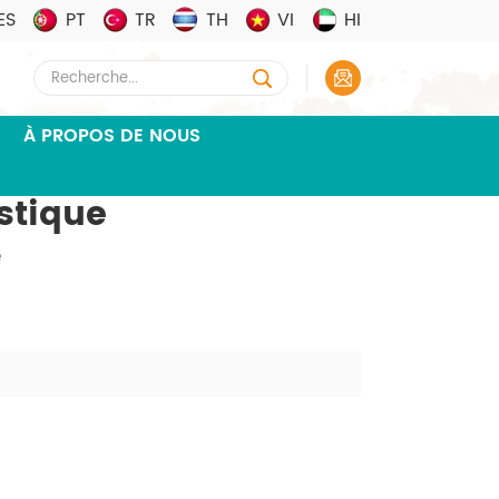
ES
PT
TR
TH
VI
HI
À PROPOS DE NOUS
stique
e