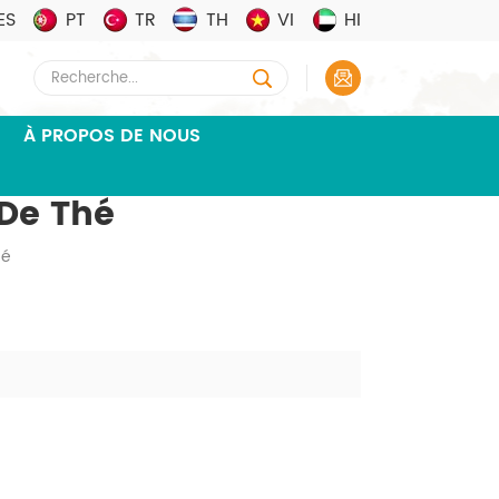
ES
PT
TR
TH
VI
HI
À PROPOS DE NOUS
De Thé
hé