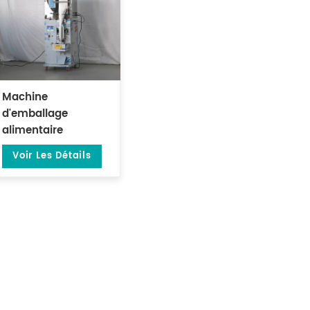
Machine
d'emballage
alimentaire
automatique à
Voir Les Détails
fermeture arrière
pour épices et café
DL-XBF-D