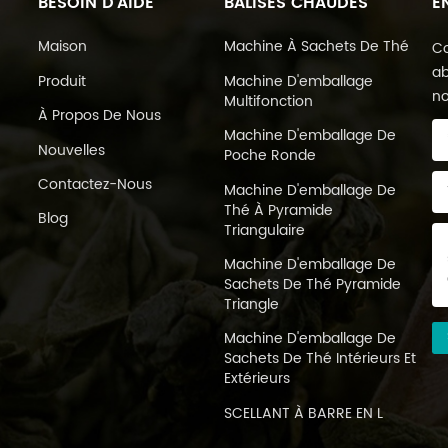
BESOIN D'AIDE
BALISES CHAUDES
E
Maison
Machine À Sachets De Thé
Co
ab
Produit
Machine D'emballage
no
Multifonction
À Propos De Nous
Machine D'emballage De
Nouvelles
Poche Ronde
Contactez-Nous
Machine D'emballage De
Thé À Pyramide
Blog
Triangulaire
Machine D'emballage De
Sachets De Thé Pyramide
Triangle
Machine D'emballage De
Sachets De Thé Intérieurs Et
Extérieurs
SCELLANT À BARRE EN L