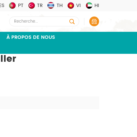
ES
PT
TR
TH
VI
HI
À PROPOS DE NOUS
ller