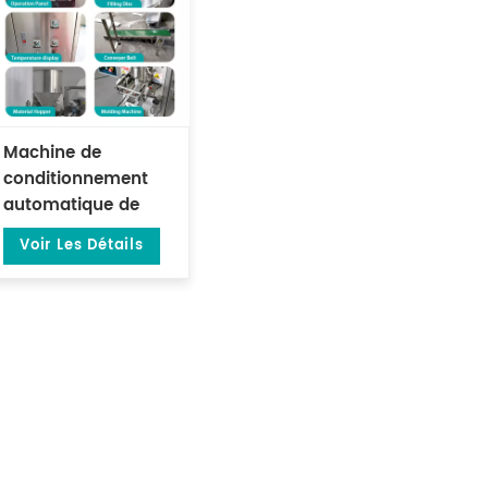
Machine de
conditionnement
automatique de
sachets de thé à
Voir Les Détails
scellage sur trois
côtés avec filtre DL-
LSDP