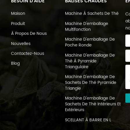
BESOIN D'AIDE
BALISES CHAUDES
E
Maison
Machine À Sachets De Thé
Co
ab
Produit
Machine D'emballage
no
Multifonction
À Propos De Nous
Machine D'emballage De
Nouvelles
Poche Ronde
Contactez-Nous
Machine D'emballage De
Thé À Pyramide
Blog
Triangulaire
Machine D'emballage De
Sachets De Thé Pyramide
Triangle
Machine D'emballage De
Sachets De Thé Intérieurs Et
Extérieurs
SCELLANT À BARRE EN L