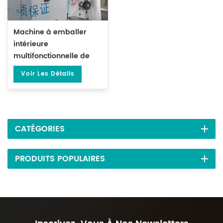
Machine à emballer
intérieure
multifonctionnelle de
sac carré de papier
Voir Les Détails
filtre d'immersion avec
DL-XSBF-D de
cachetage de 3 côtés
CATÉGORIES
PRODUITS POPULAIRES