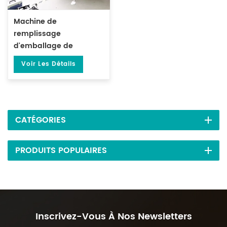
Machine de
remplissage
d'emballage de
sachets de thé carrés
Voir Les Détails
avec fil et étiquette DL-
LSDP-XB
CATÉGORIES
PRODUITS POPULAIRES
Inscrivez-Vous À Nos Newsletters