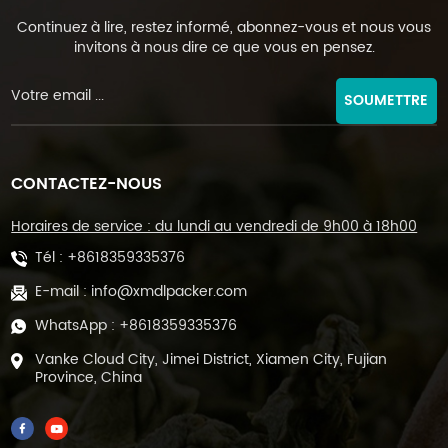
de thé sont efficaces et peuvent gérer de gros volumes. Les
machines de conditionnement de thé en feuilles peuvent
Continuez à lire, restez informé, abonnez-vous et nous vous
invitons à nous dire ce que vous en pensez.
offrir plus de flexibilité en termes de tailles et de styles
d'emballage. En conclusion, choisir la bonne machine de
conditionnement de thé nécessite un examen attentif de
SOUMETTRE
l'échelle de production, des types d'emballage et du budget.
En tenant compte de ces facteurs, vous pouvez prendre
une décision judicieuse qui répond à vos besoins
CONTACTEZ-NOUS
spécifiques et aide votre entreprise de thé à prospérer.
Horaires de service : du lundi au vendredi de 9h00 à 18h00
Tél :
+8618359335376
E-mail :
info@xmdlpacker.com
WhatsApp :
+8618359335376
Vanke Cloud City, Jimei District, Xiamen City, Fujian
Province, China