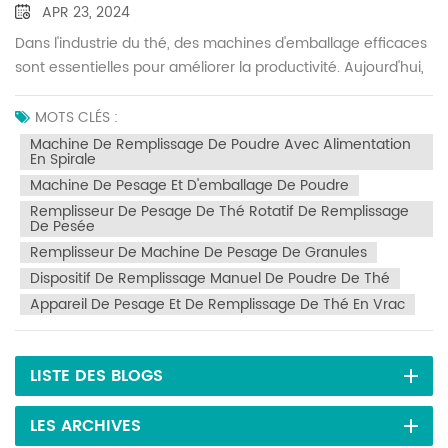
APR 23, 2024
Dans l'industrie du thé, des machines d'emballage efficaces
sont essentielles pour améliorer la productivité. Aujourd'hui,
nous présentons une grande machine de conditionnement
de thé en poudre qui pèse avec précision 10 à 999
MOTS CLÉS :
grammes de thé et automatise le processus de
Machine De Remplissage De Poudre Avec Alimentation
En Spirale
remplissage. Cette machine utilise une technologie de
Machine De Pesage Et D'emballage De Poudre
remplissage par pesée rotative, garantissant des mesures
précises et fiables pour divers granules de thé. Cette
Remplisseur De Pesage De Thé Rotatif De Remplissage
De Pesée
machine d'emballage bénéficie d'une automatisation
Remplisseur De Machine De Pesage De Granules
élevée et d'un fonctionnement convivial. Définissez
Dispositif De Remplissage Manuel De Poudre De Thé
simplement la plage de poids souhaitée et la machine
Appareil De Pesage Et De Remplissage De Thé En Vrac
gérera automatiquement les tâches de pesée et de
remplissage. De plus, il offre des vitesses d’emballage
rapides, améliorant considérablement l’efficacité de la
LISTE DES BLOGS
production. En plus de son efficacité et de ses capacités de
pesage précises, cette machine présente une conception
LES ARCHIVES
compacte, occupant un minimum d'espace au sol et