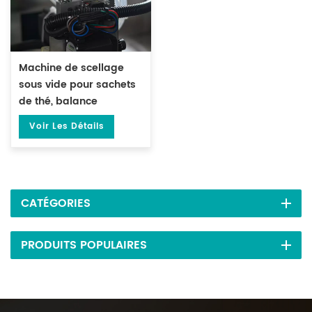
Machine de scellage
sous vide pour sachets
de thé, balance
électronique à double
Voir Les Détails
tête DL-DZK-2S-A
CATÉGORIES
PRODUITS POPULAIRES