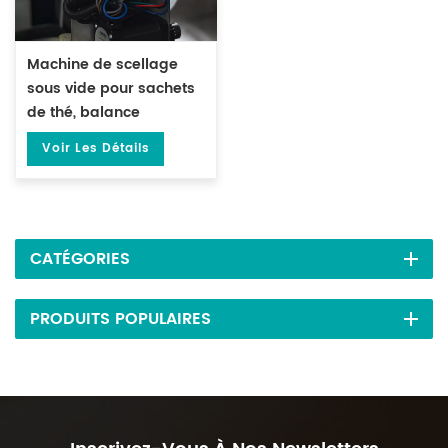
Machine de scellage
sous vide pour sachets
de thé, balance
électronique à double
Voir Les Détails
tête DL-DZK-2S-A
CATÉGORIES
PRODUITS POPULAIRES