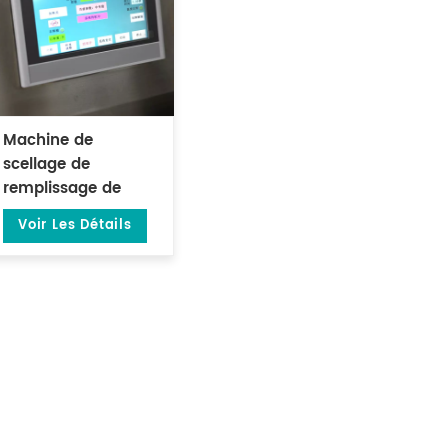
Machine de
scellage de
remplissage de
sachets de thé
Voir Les Détails
préfabriqués
verticaux de 1 à 15
grammes DL-DZK-
1S-A