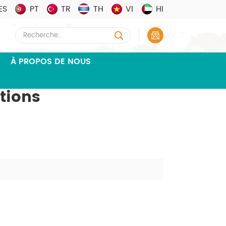
ES
PT
TR
TH
VI
HI
À PROPOS DE NOUS
tions