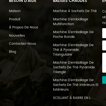
BESOIN D'AIDE
BALISES CHAUDES
E
Maison
Machine À Sachets De Thé
Co
ab
Produit
Machine D'emballage
no
Multifonction
À Propos De Nous
Machine D'emballage De
Nouvelles
Poche Ronde
Contactez-Nous
Machine D'emballage De
Thé À Pyramide
Blog
Triangulaire
Machine D'emballage De
Sachets De Thé Pyramide
Triangle
Machine D'emballage De
Sachets De Thé Intérieurs Et
Extérieurs
SCELLANT À BARRE EN L