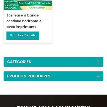
Scelleuse à bande
continue horizontale
avec imprimante
d'impression de date
Voir Les Détails
en acier DL-FR-900
CATÉGORIES
PRODUITS POPULAIRES