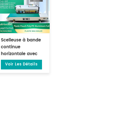
Scelleuse à bande
continue
horizontale avec
imprimante
Voir Les Détails
d'impression de
date en acier DL-
FR-900