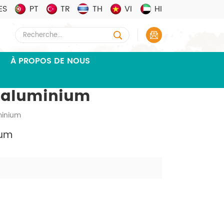
ES
PT
TR
TH
VI
HI
À PROPOS DE NOUS
D'aluminium
minium
ium