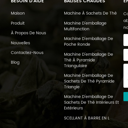
BESOIN D'AIDE
BALISES CHAUDES
E
Maison
Machine À Sachets De Thé
Co
ab
Produit
Machine D'emballage
no
Multifonction
À Propos De Nous
Machine D'emballage De
Nouvelles
Poche Ronde
Contactez-Nous
Machine D'emballage De
Thé À Pyramide
Blog
Triangulaire
Machine D'emballage De
Sachets De Thé Pyramide
Triangle
Machine D'emballage De
Sachets De Thé Intérieurs Et
Extérieurs
SCELLANT À BARRE EN L