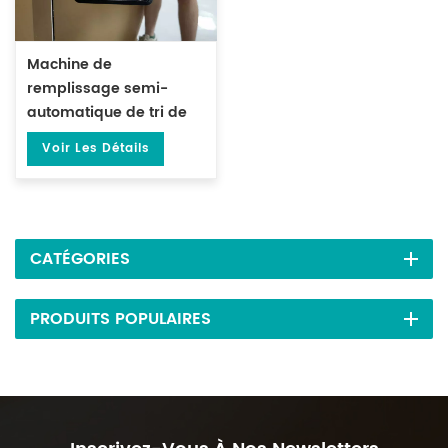
Machine de
remplissage semi-
automatique de tri de
particules de poudre de
Voir Les Détails
thé de 10 à 999
grammes DL-FZ-999
CATÉGORIES
PRODUITS POPULAIRES