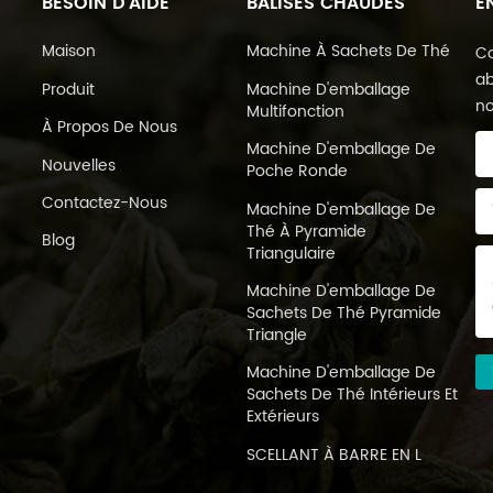
BESOIN D'AIDE
BALISES CHAUDES
E
Maison
Machine À Sachets De Thé
Co
ab
Produit
Machine D'emballage
no
Multifonction
À Propos De Nous
Machine D'emballage De
Nouvelles
Poche Ronde
Contactez-Nous
Machine D'emballage De
Thé À Pyramide
Blog
Triangulaire
Machine D'emballage De
Sachets De Thé Pyramide
Triangle
Machine D'emballage De
Sachets De Thé Intérieurs Et
Extérieurs
SCELLANT À BARRE EN L