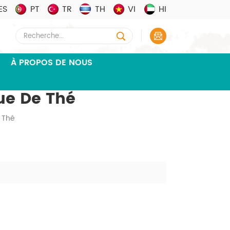
ES
PT
TR
TH
VI
HI
À PROPOS DE NOUS
ue De Thé
 Thé