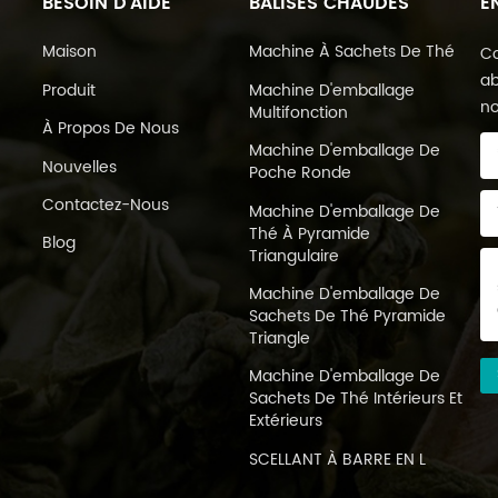
BESOIN D'AIDE
BALISES CHAUDES
E
Maison
Machine À Sachets De Thé
Co
ab
Produit
Machine D'emballage
no
Multifonction
À Propos De Nous
Machine D'emballage De
Nouvelles
Poche Ronde
Contactez-Nous
Machine D'emballage De
Thé À Pyramide
Blog
Triangulaire
Machine D'emballage De
Sachets De Thé Pyramide
Triangle
Machine D'emballage De
Sachets De Thé Intérieurs Et
Extérieurs
SCELLANT À BARRE EN L